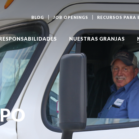
BLOG
JOB OPENINGS
RECURSOS PARA
RESPONSABILIDADES
NUESTRAS GRANJAS
IPO